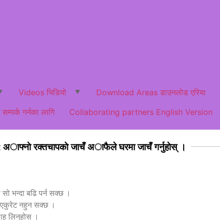
Videos भिडियो
Download Areas डाउनलोड एरिया
म्पर्क गर्नका लागि
Collaborating partners English Version
: अाफ्नाे रक्तचापकाे जाचँ अाफैले घरमा जाचँ गर्नुहाेस् ।
सो भन्दा बढि पर्न सक्छ ।
र एकुरेट नहुन सक्छ ।
लाह लिनुहोस् ।