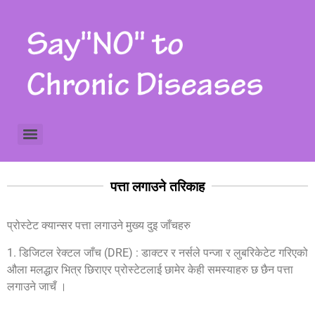
Common Chronic Diseases क्रोनिक वा दिर्ध राेग सम्बन्धि जानकारीहरु
Cervical Cancer Screening पाठेघरको मुखको क्यान्सर पत्ता लगाउने तरिका
Colorectal Cancer Screening क्लोरेक्टल क्यान्सर पत्ता लगाउने तरिका
स्वस्थ जिबन शैलीका लागि भिडियाेहरू Healthy life styles videos
पत्ता लगाउने तरिकाह
प्रोस्टेट क्यान्सर पत्ता लगाउने मुख्य दुइ जाँचहरु
1. डिजिटल रेक्टल जाँच (DRE) : डाक्टर र नर्सले पन्जा र लुबरिकेटेट गरिएको
औला मलद्धार भित्र छिराएर प्रोस्टेटलाई छामेर केही समस्याहरु छ छैन पत्ता
लगाउने जाचँ ।