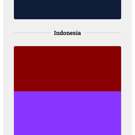
Indonesia
Indonesia
Angka kejadian: 11.6 per 100,000
orang, pada perempuan
Angka kematian: 4.5 per 100,000
orang, pada perempuan
(IARC, 2021)