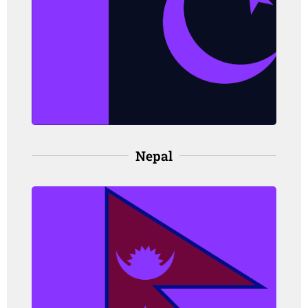
orang, pada perempuan
Angka kematian: 3.0 per 100,000
orang, pada perempuan
(IARC, 2021)
Nepal
Nepal
Angka kejadian: 3.0 per 100,000
orang, pada perempuan
Angka kematian: 1.5 per 100,000