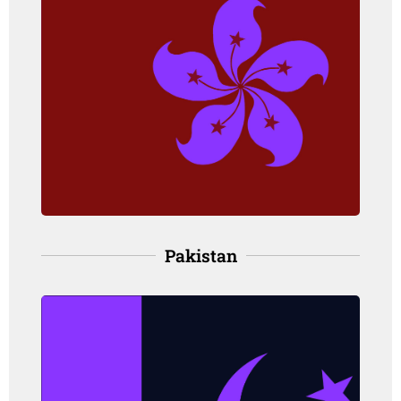
Hong Kong
Angka kejadian: 27.5 per 100,000
orang, pada perempuan
Angka kematian: 4.3 per 100,000
orang, pada perempuan
(Hong Kong Cancer Registry, 2020)
Pakistan
Pakistan
Angka kejadian: 6.3 per 100,000