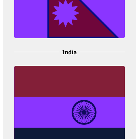
orang, pada perempuan
(IARC, 2021)
India
India
Angka kejadian: 5.5per 100,000 orang,
pada perempuan
Angka kematian: 2.7 per 100,000
orang, pada perempuan
(IARC, 2021)