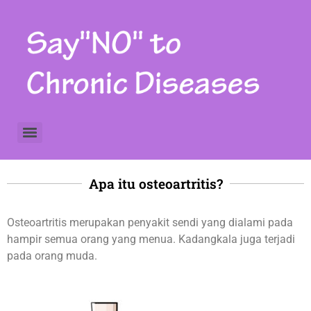
Colorectal cancer screening Skrining kanker kolorektal
Apa itu osteoartritis?
Osteoartritis merupakan penyakit sendi yang dialami pada
hampir semua orang yang menua. Kadangkala juga terjadi
pada orang muda.