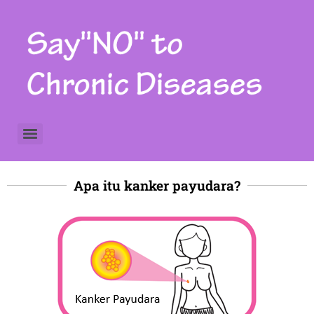
Colorectal cancer screening Skrining kanker kolorektal
Apa itu kanker payudara?