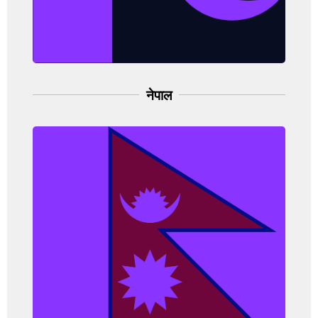
(IARC, 2021)
नेपाल
नेपाल
ਘਟਨਾ ਦੀ ਦਰ: 13.9 ਪ੍ਰਤੀ 100,000 ਆਬਾਦੀ
(ਔਰਤ)
ਮੌਤ ਦਰ: 7.6 ਪ੍ਰਤੀ 100,000 ਆਬਾਦੀ (ਔਰਤ)
(IARC, 2021)