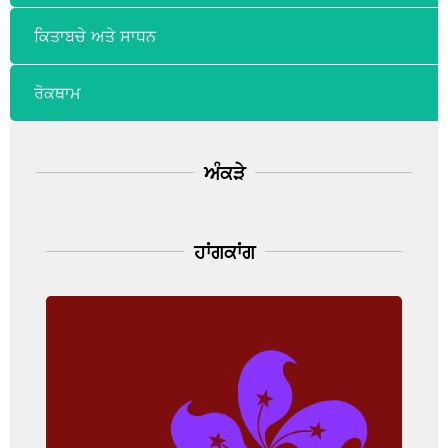
ਕਿਤਾਬਚੇ ਅਤੇ ਸਾਧਨ
ਰੋਕਥਾਮ
ਅੰਕੜੇ
ਹਾਂਗਕਾਂਗ
ਹਾਂਗਕਾਂਗ
ਘਟਨਾ ਦੀ ਦਰ: 65.5 ਪ੍ਰਤੀ 100,000 ਆਬਾਦੀ
(ਔਰਤ)