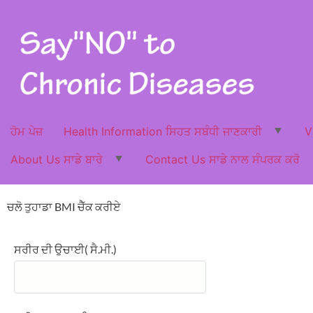
ਹੋਮ ਪੇਜ਼
Health Information ਸਿਹਤ ਸਬੰਧੀ ਜਾਣਕਾਰੀ
V
About Us ਸਾਡੇ ਬਾਰੇ
Contact Us ਸਾਡੇ ਨਾਲ ਸੰਪਰਕ ਕਰੋ
ਚਲੋ ਤੁਹਾਡਾ BMI ਚੈੱਕ ਕਰੀਏ
ਸਰੀਰ ਦੀ ਉਚਾਈ( ਸੈ.ਮੀ.)