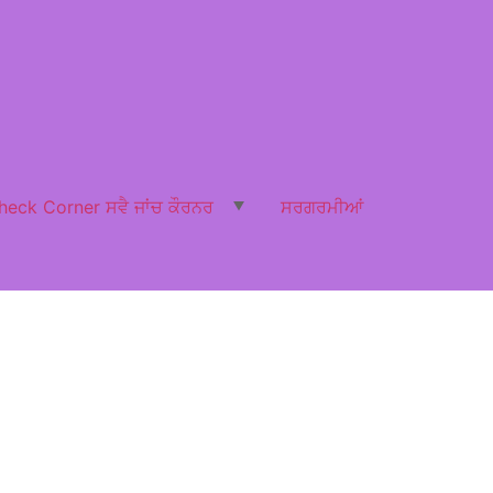
heck Corner ਸਵੈ ਜਾਂਚ ਕੌਰਨਰ
ਸਰਗਰਮੀਆਂ