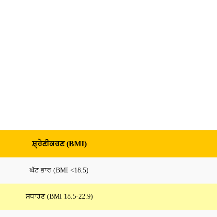
ਸ਼੍ਰੇਣੀਕਰਣ (BMI)
ਘੱਟ ਭਾਰ (BMI <18.5)
ਸਧਾਰਣ (BMI 18.5-22.9)