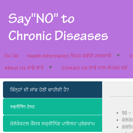
ਹੋਮ ਪੇਜ਼
Health Information ਸਿਹਤ ਸਬੰਧੀ ਜਾਣਕਾਰੀ
V
About Us ਸਾਡੇ ਬਾਰੇ
Contact Us ਸਾਡੇ ਨਾਲ ਸੰਪਰਕ ਕਰੋ
ਕਿੰਨ੍ਹਾਂ ਦੀ ਜਾਂਚ ਹੋਣੀ ਚਾਹੀਦੀ ਹੈ?
स्क्रीनिंग टेस्ट
50 – 
ਕੋਲੋਰ
ਕੋਲੋਰੇਕਟਲ ਕੈਂਸਰ ਸਕ੍ਰੀਨਿੰਗ ਪਾਇਲਟ ਪ੍ਰੋਗਰਾਮ
ਕੋਲੋਨ