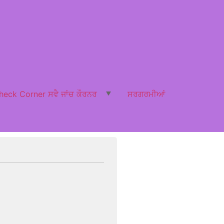
heck Corner ਸਵੈ ਜਾਂਚ ਕੌਰਨਰ
ਸਰਗਰਮੀਆਂ