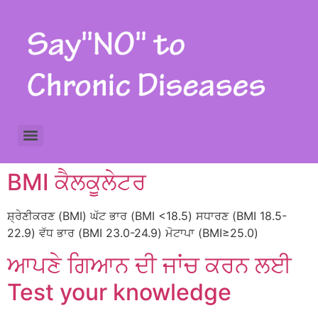
Prostate Cancer Screening ਪ੍ਰੋਸਟੇਟ (ਗਦੂਦ ਦੇ) ਕੈਂਸਰ ਦੀ ਜਾਂਚ
Hypertension Screening Test ਹਾਈਪ੍ਰਟੈਨਸ਼ਨ (ਹਾਈ ਬਲੱਡ ਪ੍ਰੈਸ਼ਰ) ਦੀ ਜਾਂਚ
BMI ਕੈਲਕੂਲੇਟਰ
ਸ਼੍ਰੇਣੀਕਰਣ (BMI) ਘੱਟ ਭਾਰ (BMI <18.5) ਸਧਾਰਣ (BMI 18.5-
22.9) ਵੱਧ ਭਾਰ (BMI 23.0-24.9) ਮੋਟਾਪਾ (BMI≥25.0)
ਆਪਣੇ ਗਿਆਨ ਦੀ ਜਾਂਚ ਕਰਨ ਲਈ
Test your knowledge