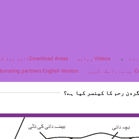
Videos ویڈیو
Download Areasڈاؤن لوڈ کریں
کریں
borating partners English Version
ردن رحم کا کینسر کیا ہے؟