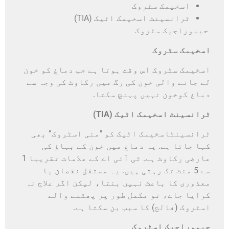
اسخیمک سٹروک
ٹرانسینٹ اسخیمک اٹیک (TIA)
حیموراجیک سٹروک
اسخیمک سٹروک
اسخیمک سٹروک اس وقت ہوتا ہے جب دماغ کو خون
لے جانے والی خون کی رگ میں رکاوٹ کی وجہ سے
دماغ کوخون نہیں پہنچ سکتا.
ٹرانسینٹ اسخیمک اٹیک (TIA)
ٹرانسینٹاسخیمک اٹیک کو "منی اسٹروک” بھی
کہا جاتا ہے. یہ دماغ میں خون کے بہاؤ کی
عارضی رکاوٹ ہے. ٹی آئی اے کے علامات تقریبا 1
سے 5 منٹ تک رہتی ہیں. یہ مستقل نقصان یا
معذوری کا باعث نہیں بنتا، لیکن اگر علاج نہ
کرایا جاےء تو مکمل طور پر پھٹنے والے
اسٹروک (فالج) کا سبب بن سکتا ہے.
حیموراجیک اسٹروک