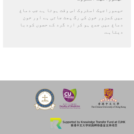
حیموراجیک اسٹروک اس وقت ہوتا ہے جب دماغ
میں کمزور خون کی رگ پھٹ جاتی ہے اور خون
دماغ میں جمع ہو کر ارد گرد کے حصوں کودبا
دیتاہے.