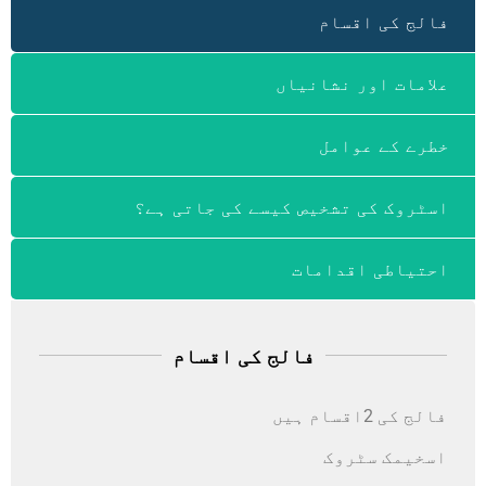
فالج کی اقسام
علامات اور نشانیاں
خطرے کے عوامل
اسٹروک کی تشخیص کیسے کی جاتی ہے؟
احتیاطی اقدامات
فالج کی اقسام
فالج کی 2اقسام ہیں
اسخیمک سٹروک